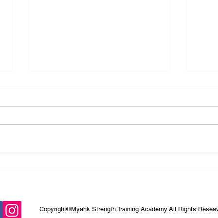
開業一周年の感謝と近況のご
ボデ
報告
につ
Copyright©️Myahk Strength Training Academy.All Rights Resea