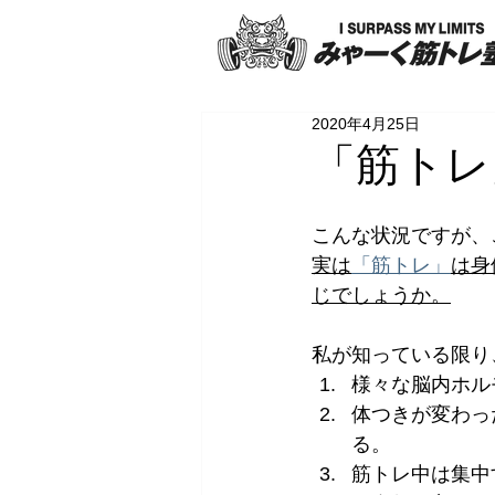
2020年4月25日
「筋トレ
こんな状況ですが、
実は
「筋トレ」
は身
じでしょうか。
私が知っている限り
様々な脳内ホル
体つきが変わっ
る。
筋トレ中は集中