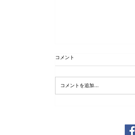
コメント
コメントを追加…
いよいよ２号店(平良店)オー
プン