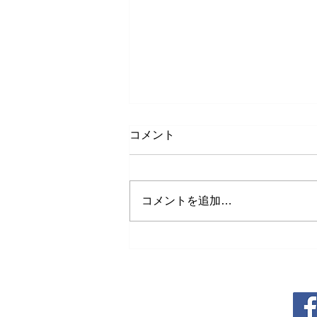
コメント
コメントを追加…
いよいよ２号店(平良店)オー
プン