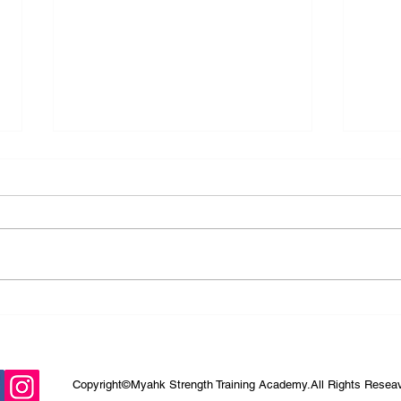
開業一周年の感謝と近況のご
「筋
報告
切る
Copyright©️Myahk Strength Training Academy.All Rights Resea